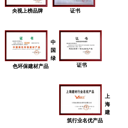
央视上榜品牌
证书
中
国
绿
证书
色环保建材产品
上
海
建
筑行业名优产品