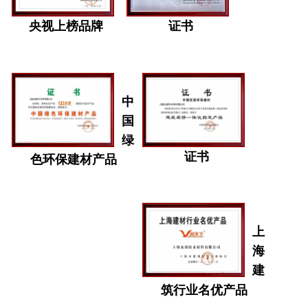
央视上榜品牌
证书
中
国
绿
证书
色环保建材产品
上
海
建
筑行业名优产品