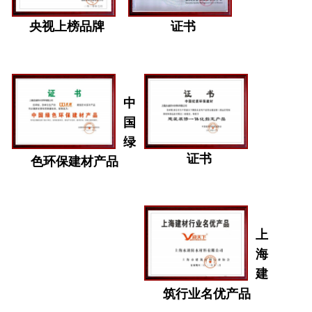
央视上榜品牌
证书
中
国
绿
证书
色环保建材产品
上
海
建
筑行业名优产品