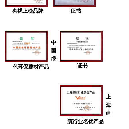
央视上榜品牌
证书
中
国
绿
证书
色环保建材产品
上
海
建
筑行业名优产品